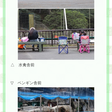
△ 水禽舎前
▽ ペンギン舎前