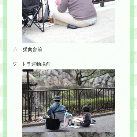
△ 猛禽舎前
▽ トラ運動場前