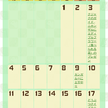
クジャ
クのガ
イド ,
ニホン
ザルに
エディ
ブルフ
ラワー
（食べ
られる
花）の
プレゼ
ン
カンガ
ルーに
エサや
り
どうぶ
つクイ
ズラリ