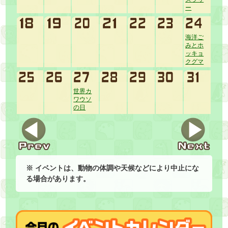
ー
海洋ご
みとホ
ッキョ
クグマ
世界カ
ワウソ
の日
※ イベントは、動物の体調や天候などにより中止にな
る場合があります。